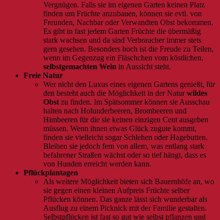
Vergnügen. Falls sie im eigenen Garten keinen Platz
finden um Früchte anzubauen, können sie evtl. von
Freunden, Nachbar oder Verwandten Obst bekommen.
Es gibt in fast jedem Garten Früchte die übermäßig
stark wachsen und da sind Verbraucher immer stets
gern gesehen. Besonders hoch ist die Freude zu Teilen,
wenn im Gegenzug ein Fläschchen vom köstlichen,
selbstgemachten Wein
in Aussicht steht.
Freie Natur
Wer nicht den Luxus eines eigenen Gartens genießt, für
den besteht auch die Möglichkeit in der Natur
wildes
Obst
zu finden. Im Spätsommer können sie Ausschau
halten nach Holunderbeeren, Brombeeren und
Himbeeren für die sie keinen einzigen Cent ausgeben
müssen. Wenn ihnen etwas Glück zugute kommt,
finden sie vielleicht sogar Schlehen oder Hagebutten.
Bleiben sie jedoch fern von allem, was entlang stark
befahrener Straßen wächst oder so tief hängt, dass es
von Hunden erreicht werden kann.
Pflückplantagen
Als weitere Möglichkeit bieten sich Bauernhöfe an, wo
sie gegen einen kleinen Aufpreis Früchte selber
Pflücken können. Das ganze lässt sich wunderbar als
Ausflug zu einem Picknick mit der Familie gestalten.
Selbstpflücken ist fast so gut wie selbst pflanzen und