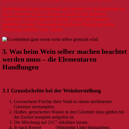
Kohlendioxid ist geruchsneutral und sammelt sich in Bodennähe an.
Da es schwerer ist als Luft kann es dadurch bei mehreren
Gärballons in einem Raum für kleine Kinder und Haustiere
gefährlich werden. Deswegen bei größeren Mengen gärenden
Weines gut belüftete Orte wählen.
3. Was beim Wein selber machen beachtet
werden muss – die Elementaren
Handlungen
3.1 Grundschritte bei der Weinherstellung
Gewaschene Früchte ihrer Wahl in einem sterilisierten
Gäreimer zerstampfen.
Heißes, gezuckertes Wasser in den Gäreimer dazu gießen bis
der Zucker komplett aufgelöst ist.
Die Mischung auf 21C° abkühlen lassen.
Je nach Rezept
Antigel
(Wikipedia Link) hinzugeben.