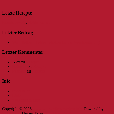
Letzte Rezepte
Brombeerwein
,
Heidelbeerwein
Letzter Beitrag
Wein Retten – Fehler beheben bei der Weinherstellung
Letzter Kommentar
Alex
zu
Rezepte
Bathmate
zu
Rezepte
Pearlene
zu
Rezepte
Info
Impressum
Links
* = Affiliate Link
Copyright © 2026
www.wein-selber-machen.info
. Powered by
WordPress
. Theme: Esteem by
ThemeGrill
.