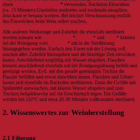
einen
speziellen Sterilreiniger
*
verwenden. Nachdem Einwirken
(ca. 15 Minuten) Glasballon ausleeren und nochmals ausspülen.
Jetzt kann er benutzt werden. Bei leichter Verschmutzung entfällt
das Einweichen beim Wein selber machen.
Alle anderen Werkzeuge und Zubehör die ebenfalls sterilisiert
werden müssen wie
Gärverschlüsse
*,
Trichter
* und
Siebe
* können
bei der Reinigung vom
Gäreimer
* mit in die Sterillösung
hinzugegeben werden. Einfach den Eimer mit der Lösung voll
machen alles Zubehör hinzugeben und die benötigte Zeit einwirken
lassen. Anschließend sorgfältig mit Wasser abspülen. Flaschen
können anschließend ebenfalls mit der Reinigungslösung befüllt und
gereinigt werden. Evtl. mit den gerade gereinigten Trichter die
Flasche befüllen und etwas einwirken lassen. Flaschen und Gläser
lassen sich ebenfalls im Backofen sterilisieren. Dazu die Gefäße mit
Spülmittel auswaschen, mit klarem Wasser abspülen und zum
Trocken beispielsweise auf ein Geschirrtuch legen. Die Gefäße
werden bei 110°C und etwa 20-30 Minuten vollkommen sterilisiert.
2. Wissenswertes zur Weinherstellung
2.1 Filterung