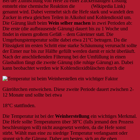
Bei der Zumischung von Hefe zu einer Zuckerhaltigen Lösung
entsteht eine chemische Reaktion die
Gärung
(Wikipedia Link)
genannt wird. Dabei vermehrt sich die Hefe stark und wandelt den
Zucker in etwa gleichen Teilen in Alkohol und Kohlendioxid um.
Die Gärung läuft beim
Wein selber machen
in zwei Perioden ab:
Die erste (die aufbrausende Gärung) dauert bis zu 1 Woche und
findet in einem großem Gefäß – dem Gäreimer statt. Die
Umgebungstemperatur sollte dabei etwa 21°C betragen. Da die
Flüssigkeit im ersten Schritt eine starke Schäumung verursacht sollte
der Eimer nur bis zur Hälfte gefüllt werden damit er nicht überläuft.
Nach der anschließenden Filterung bei der Umfüllung in einen
Glasballon fängt die zweite Gärung (die ruhige Gärung) an. Dabei
kann beobachtet werden wie Kohlendioxidbläschen durch die
Gärröhrchen entweichen. Diese zweite Periode dauert zwischen 2-
12 Monate und sollte bei etwa
18°C stattfinden.
Die Temperatur ist bei der
Weinherstellung
ein wichtiges Merkmal.
Die Hefe sollte Temperaturen über 38°C (falls jemand den Prozess
beschleunigen will) nicht ausgesetzt werden, da die Hefe sonst
stirbt. Wählt man eine zu niedrige Temperatur verlangsamt oder
stoppt sich die Gärung. Daher am besten, sich an die oben