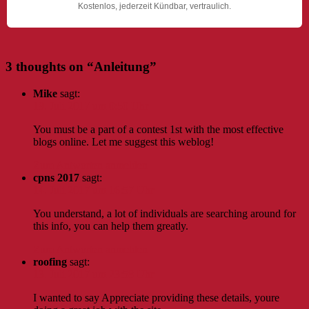
Kostenlos, jederzeit Kündbar, vertraulich.
3 thoughts on “
Anleitung
”
Mike
sagt:
19. Juli 2017 um 0:50 Uhr
You must be a part of a contest 1st with the most effective
blogs online. Let me suggest this weblog!
Zum Antworten anmelden
cpns 2017
sagt:
14. Juli 2017 um 16:57 Uhr
You understand, a lot of individuals are searching around for
this info, you can help them greatly.
Zum Antworten anmelden
roofing
sagt:
13. Juli 2017 um 23:58 Uhr
I wanted to say Appreciate providing these details, youre