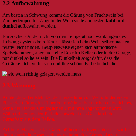
2.2 Aufbewahrung
Am besten in Schwung kommt die Gärung von Fruchtwein bei
Zimmertemperatur. Abgefüllter Wein sollte am besten
kühl und
dunkel
aufbewahrt werden.
Ein solcher Ort der nicht von den Temperaturschwankungen des
Heizungssystems betroffen ist, lässt sich beim Wein selber machen
relativ leicht finden. Beispielsweise eignen sich altmodische
Speisekammern, aber auch eine Ecke im Keller oder in der Garage,
nur dunkel sollte es sein. Die Dunkelheit sorgt dafür, dass die
Getränke nicht verblassen und ihre schöne Farbe beibehalten.
2.3 Warnung
Kohlendioxid entsteht bei der Herstellung von Wein. In der ersten
Phase der Gärung im Eimer beim Wein selber machen entweicht es,
wenn der Deckel zum täglichen Umrühren abgenommen wird.
Während der zweiten Periode entweicht das Gas durch den
Gäraufsatz aus dem Ballon.
Achtung: Halten sie das Gärgefäß hermetisch verschlossen, wird es
ihnen durch die Gasentstehung während des Gärens platzen.