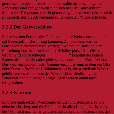
genannten Temperaturen halten, dann sollte nichts schiefgehen.
Verkorkter oder fertiger Wein fühlt sich bei 10°C am wohlsten.
Sollten die Temperaturen nicht genau eingehalten werden ist es nicht
so tragisch, nur die Abweichung sollte keine 2-3°C überschreiten.
3.2.2 Der Gärverschluss
In der zweiten Periode des Gärens sollte der Wein zum einen nicht
mit Sauerstoff in Berührung kommen. Zum anderen darf der
Glasballon nicht hermetisch verriegelt werden da sonst bei der
Entstehung von Kohlendioxid der Behälter platzt. Aus diesem
Grund wird ein besonderer
Gärverschluss
* benötigt der keinen
Sauerstoff hinein lässt aber gleichzeitig entstehende Gase freisetzt.
Das kann ein Korken- oder Gummiverschluss sein, in dem ein Glas-
oder Kunststoffrohr mit Hohlräumen steckt, die partiell mit Wasser
gefüllt werden. So kommt der Wein nicht in Berührung mit
Sauerstoff und die lästigen Essigfliegen werden damit auch
ferngehalten.
3.2.3 Klärung
Sind alle eingesetzten Werkzeuge geputzt und sterilisiert, so wie
oben beschrieben, und die Früchte nicht allzu lange gekocht, müsste
der Wein sich nach einer gewissen Zeit von alleine klären. Falls das