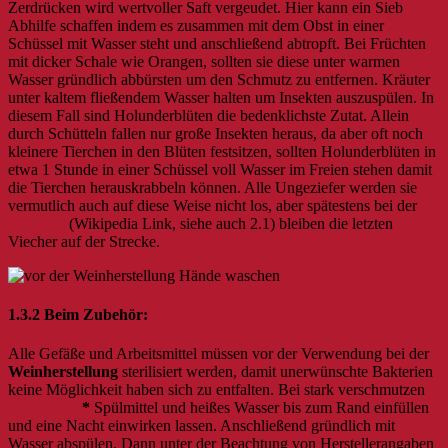
Zerdrücken wird wertvoller Saft vergeudet. Hier kann ein Sieb
Abhilfe schaffen indem es zusammen mit dem Obst in einer
Schüssel mit Wasser steht und anschließend abtropft. Bei Früchten
mit dicker Schale wie Orangen, sollten sie diese unter warmen
Wasser gründlich abbürsten um den Schmutz zu entfernen. Kräuter
unter kaltem fließendem Wasser halten um Insekten auszuspülen. In
diesem Fall sind Holunderblüten die bedenklichste Zutat. Allein
durch Schütteln fallen nur große Insekten heraus, da aber oft noch
kleinere Tierchen in den Blüten festsitzen, sollten Holunderblüten in
etwa 1 Stunde in einer Schüssel voll Wasser im Freien stehen damit
die Tierchen herauskrabbeln können. Alle Ungeziefer werden sie
vermutlich auch auf diese Weise nicht los, aber spätestens bei der
Filterung
(Wikipedia Link, siehe auch 2.1) bleiben die letzten
Viecher auf der Strecke.
1.3.2 Beim Zubehör:
Alle Gefäße und Arbeitsmittel müssen vor der Verwendung bei der
Weinherstellung
sterilisiert werden, damit unerwünschte Bakterien
keine Möglichkeit haben sich zu entfalten. Bei stark verschmutzen
Glasballons
*
Spülmittel und heißes Wasser bis zum Rand einfüllen
und eine Nacht einwirken lassen. Anschließend gründlich mit
Wasser abspülen. Dann unter der Beachtung von Herstellerangaben