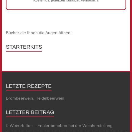
Kostenlos, jederzeit Kündbar, vertraulich.
Bücher die Ihnen die Augen öffnen!
STARTERKITS
LETZTE REZEPTE
Brombeerwein
,
Heidelbeerwein
LETZTER BEITRAG
Wein Retten – Fehler beheben bei der Weinherstellung