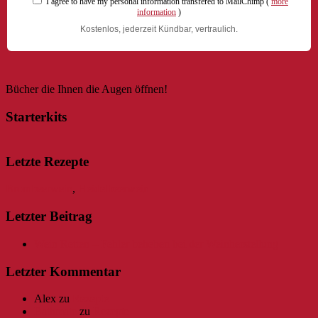
I agree to have my personal information transfered to MailChimp (
more
information
)
Kostenlos, jederzeit Kündbar, vertraulich.
Bücher die Ihnen die Augen öffnen!
Starterkits
Letzte Rezepte
Brombeerwein
,
Heidelbeerwein
Letzter Beitrag
Wein Retten – Fehler beheben bei der Weinherstellung
Letzter Kommentar
Alex
zu
Rezepte
Bathmate
zu
Rezepte