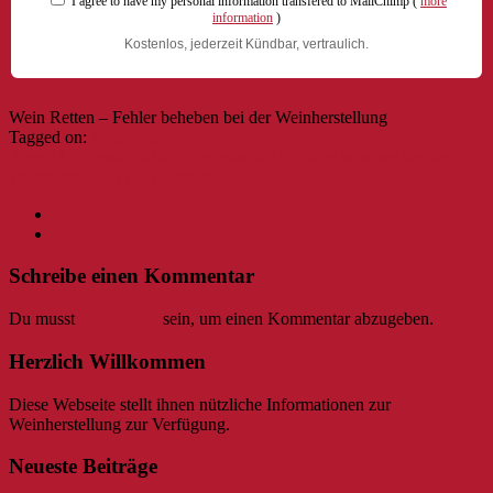
I agree to have my personal information transfered to MailChimp (
more
information
)
Kostenlos, jederzeit Kündbar, vertraulich.
Wein Retten – Fehler beheben bei der Weinherstellung
Tagged on:
Wein retten
Alex
22. Februar 2016
22. Februar 2016
Fehler beheben bei der
Weinherstellung
No Comments
Schreibe einen Kommentar
Du musst
angemeldet
sein, um einen Kommentar abzugeben.
Herzlich Willkommen
Diese Webseite stellt ihnen nützliche Informationen zur
Weinherstellung zur Verfügung.
Neueste Beiträge