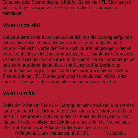
Tanninen oder Säuren liegen. Abhilfe: Geben sie 1TL Zitronensaft
oder kräftigen schwarzen Tee hinzu um den Geschmack zu
verstärken.
Wein ist zu süß
Bei zu süßem Wein ist es wahrscheinlich das die Gärung aufgehört
hat zu einzusetzen bevor der Zucker in Alkohol umgewandelt
wurde. Vielleicht wurde der Wein auch zu früh abgezogen oder es
wurde einfach zu viel Zucker hinzugegeben. Damit der Gärprozess
wieder einsetzt den Wein zurück in den sterilisierten Gäreimer geben
und stark umrühren damit dieser mit Sauerstoff in Berührung
kommt. Nach einigen Tagen sollte die Gärung wieder einsetzten.
Ebenfalls kann 1TL Zitronensaft oder Hefenährsalz helfen, oder
auch das Verlagern des Gärgefäßes an einen wärmeren Ort.
Wein ist trüb
Sollte der Wein am Ende der Gärung nur sehr stockend klar werden
kann ein einfacher Trick helfen: Eierschalen im Backofen trocknen
und 1TL zerbröselte Schalen in den Gärbehälter dazu geben. Nach
einigen Wochen müsste der Erfolg zu sehen sein. Bei Weinen aus
Obst mit Kernen wie Pflaumen oder Kirschen, die viel
Pektin
(Wikipedia Link) beinhalten, hilft 1TL
Antigel
(Wikipedia