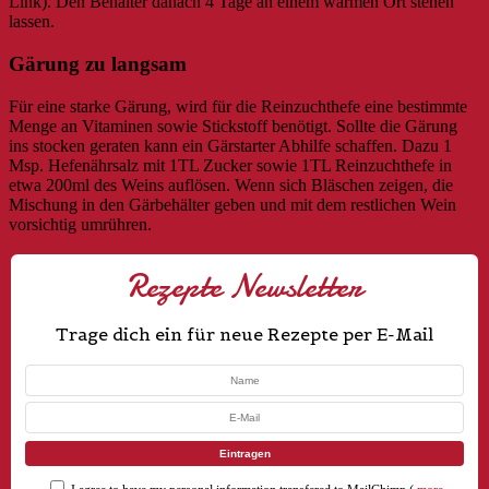
Link). Den Behälter danach 4 Tage an einem warmen Ort stehen
lassen.
Gärung zu langsam
Für eine starke Gärung, wird für die Reinzuchthefe eine bestimmte
Menge an Vitaminen sowie Stickstoff benötigt. Sollte die Gärung
ins stocken geraten kann ein Gärstarter Abhilfe schaffen. Dazu 1
Msp. Hefenährsalz mit 1TL Zucker sowie 1TL Reinzuchthefe in
etwa 200ml des Weins auflösen. Wenn sich Bläschen zeigen, die
Mischung in den Gärbehälter geben und mit dem restlichen Wein
vorsichtig umrühren.
Rezepte Newsletter
Trage dich ein für neue Rezepte per E-Mail