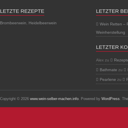
LETZTE REZEPTE
LETZTER BE
Brombeerwein
,
Heidelbeerwein
Wein Retten – 
Weinherstellung
LETZTER K
Alex
zu
Rezept
Bathmate
zu
Pearlene
zu
Copyright © 2026
www.wein-selber-machen.info
. Powered by
WordPress
. Th