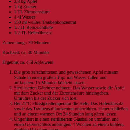
2,8 kg Äpfel
1 kg Zucker
1 TL Zitronensäure
4,4l Wasser
150 ml weißes Traubenkonzentrat
1/2TL Reinzuchthefe
1/2 TL Hefenährsalz
Zubereitung : 30 Minuten
Kochzeit: ca. 30 Minuten
Ergebnis ca. 4,5l Apfelwein
Die grob zerschnittenen und gewaschenen Äpfel mitsamt
Schale in einen großen Topf mit Wasser füllen und
aufkochen. 15 Minuten köcheln lassen.
Sterilisierten Gäreimer nehmen. Das Wasser sowie die Äpfel
mit dem Zucker und der Zitronensäure hineingeben.
Umrühren bis der Zucker sich löst.
Bei 21°C Flüssigkeittemperatur die Hefe, Das Hefenährsalz
sowie das Traubensaftkonzentrat unterrühren. Eimer schließen
und an einem warmen Ort 24 Stunden lang gären lassen.
Ungefiltert in einen sterilisierten Glasballon umfüllen und
einen Gärverschluss anbringen. 4 Wochen an einem kühlen,
dunklen Ort gären lassen.