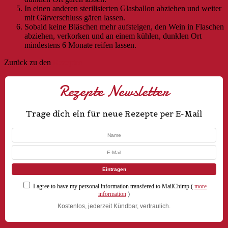
In einen anderen sterilisierten Glasballon abziehen und weiter
mit Gärverschluss gären lassen.
Sobald keine Bläschen mehr aufsteigen, den Wein in Flaschen
abziehen, verkorken und an einem kühlen, dunklen Ort
mindestens 6 Monate reifen lassen.
Zurück zu den
Rezepten
Rezepte Newsletter
Trage dich ein für neue Rezepte per E-Mail
I agree to have my personal information transfered to MailChimp (
more
information
)
Kostenlos, jederzeit Kündbar, vertraulich.