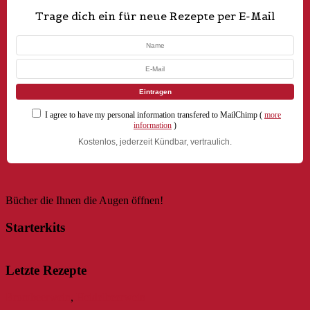
Trage dich ein für neue Rezepte per E-Mail
I agree to have my personal information transfered to MailChimp (
more
information
)
Kostenlos, jederzeit Kündbar, vertraulich.
Bücher die Ihnen die Augen öffnen!
Starterkits
Letzte Rezepte
Brombeerwein
,
Heidelbeerwein